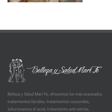
Belleza y Salud Mari Fe, ofrecemos los más avanzados
tratamientos faciales, tratamientos corporales,
solucionamos el acné, tratamiento anti estrías,