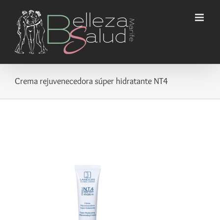
Saltar
al
contenido
Crema rejuvenecedora súper hidratante NT4