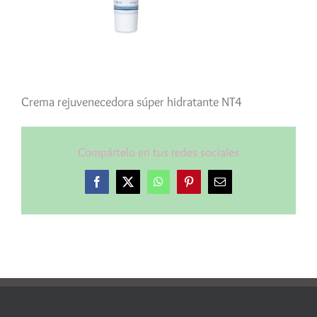
Crema rejuvenecedora súper hidratante NT4
Compártelo en tus redes sociales
Facebook
X
WhatsApp
Pinterest
Correo
electrónico