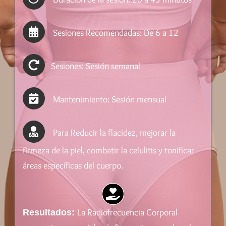
Sesiones Recomendadas: De 6 a 12
Sesiones: Sesión semanal
Mantenimiento: Sesión mensual
Para Reducir la flacidez, mejorar la
firmeza de la piel, combatir la celulitis y tonificar
áreas específicas del cuerpo.
La Radiofrecuencia Corporal
Resultados: