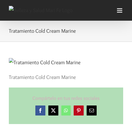
Saltar
al
contenido
Tratamiento Cold Cream Marine
Tratamiento Cold Cream Marine
Compártelo en tus redes sociales
Facebook
X
WhatsApp
Pinterest
Correo
electrónico