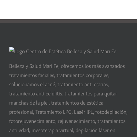
Belleza y Salud Mari Fe, ofrecemos los más avanzados
tratamientos faciales, tratamientos corporales,
solucionamos el acné, tratamiento anti estrías,
tratamiento anti celulitis, tratamientos para quitar
manchas de la piel, tratamientos de estética
profesional, Tratamiento LPG, Lasér IPL, fotodepilación,
fotorejuvenecimiento, rejuvenecimiento, tratamientos
anti edad, mesoterapia virtual, depilación láser en