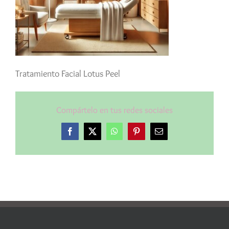
Tratamiento Facial Lotus Peel
Compártelo en tus redes sociales
Facebook
X
WhatsApp
Pinterest
Correo
electrónico